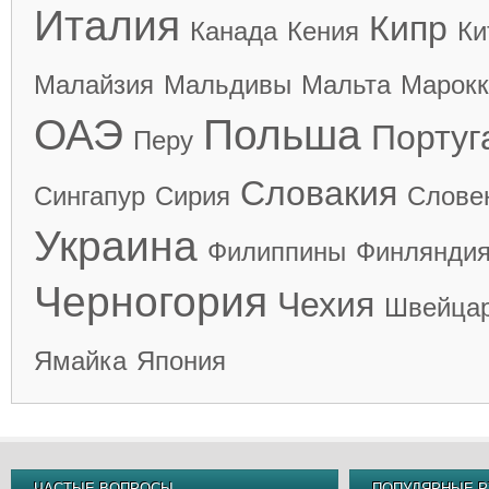
Италия
Кипр
Канада
Кения
Ки
Малайзия
Мальдивы
Мальта
Марокк
ОАЭ
Польша
Португ
Перу
Словакия
Сингапур
Сирия
Слове
Украина
Филиппины
Финлянди
Черногория
Чехия
Швейца
Ямайка
Япония
ЧАСТЫЕ ВОПРОСЫ
ПОПУЛЯРНЫЕ Р