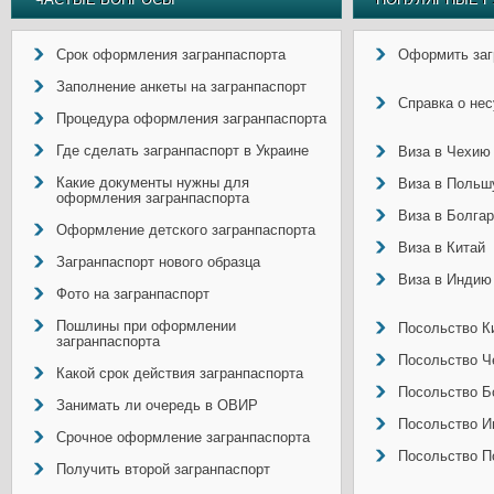
Срок оформления загранпаспорта
Оформить заг
Заполнение анкеты на загранпаспорт
Справка о не
Процедура оформления загранпаспорта
Где сделать загранпаспорт в Украине
Виза в Чехию
Какие документы нужны для
Виза в Польш
оформления загранпаспорта
Виза в Болга
Оформление детского загранпаспорта
Виза в Китай
Загранпаспорт нового образца
Виза в Индию
Фото на загранпаспорт
Пошлины при оформлении
Посольство Ки
загранпаспорта
Посольство Ч
Какой срок действия загранпаспорта
Посольство Б
Занимать ли очередь в ОВИР
Посольство И
Срочное оформление загранпаспорта
Посольство П
Получить второй загранпаспорт