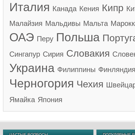
Италия
Кипр
Канада
Кения
Ки
Малайзия
Мальдивы
Мальта
Марокк
ОАЭ
Польша
Португ
Перу
Словакия
Сингапур
Сирия
Слове
Украина
Филиппины
Финлянди
Черногория
Чехия
Швейца
Ямайка
Япония
ЧАСТЫЕ ВОПРОСЫ
ПОПУЛЯРНЫЕ Р