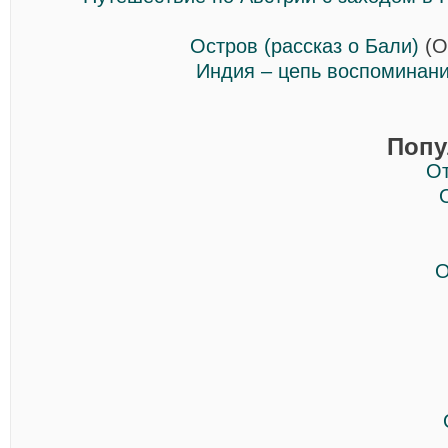
Остров (рассказ о Бали)
(О
Индия – цепь воспоминан
Попу
О
О