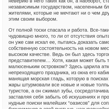
неверию в него таких как он, а наоборот, 
независимым государством, населенным б
жителями, которые не мечтают ни о чем дру
этим своим выбором.
От полной тоски спасала и работа. Все-так
чудовищно много, то ли от отсутствия опыта,
он уже сам искал ее, пытаясь доказать сам
собственную состоятельность на новом мес
высоком качестве. Ведь он был здесь торг
представителем… Хотя, какая может быть т
малюсеньким островком? Здесь царила ат
непреходящего праздника, из окна его каб
манящая морская гладь, которую в поисках
жары штурмовали все новые и новые толпы
туристов, а он сжимал зубы, сосредотачива
заставляя себя забыть об искушениях и пр
нудные поиски малейших “оазисов” для со