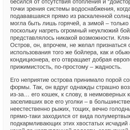
бесился от отсутствия отопления и “доистор
точки зрения системы водоснабжения, когд
подававшаяся прямо из раскаленной солнц
могла быть лишь горячей, а зимой – только
поскольку нагреть огромный неуклюжий бой
представлялось никакой возможности. Кля
Остров, он, впрочем, не желал признаться с
использования того же бойлера, как и обык
кондиционера, его отвращает добрая европ
прижимистость, по-простому – жадность.
Его неприятие острова принимало порой с
формы. Так, он вдруг однажды страшно во
из-за… его кошек, к слову, в неимоверных 
заселивших все его уголки – в большинств
неестественно рыжих, тощих, вечно голодн
прямо-таки заходился от вида полумертвых 
подкармливающих этих хвостатых исчадий 