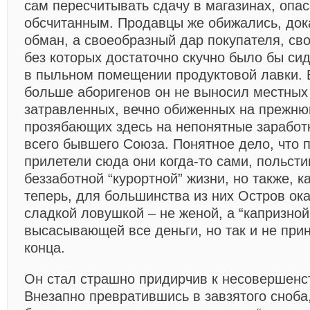
сам пересчитывать сдачу в магазинах, опа
обсчитанным. Продавцы же обижались, дока
обман, а своеобразный дар покупателя, сво
без которых достаточно скучно было бы си
в пыльном помещении продуктовой лавки. 
больше аборигенов он не выносил местных “
затравленных, вечно обиженных на прежню
прозябающих здесь на непонятные заработк
всего бывшего Союза. Понятное дело, что 
прилетели сюда они когда-то сами, польст
беззаботной “курортной” жизни, но также, ка
теперь, для большинства из них Остров ок
сладкой ловушкой – не женой, а “капризно
высасывающей все деньги, но так и не пр
конца.
Он стал страшно придирчив к несовершенст
Внезапно превратившись в завзятого сноба,