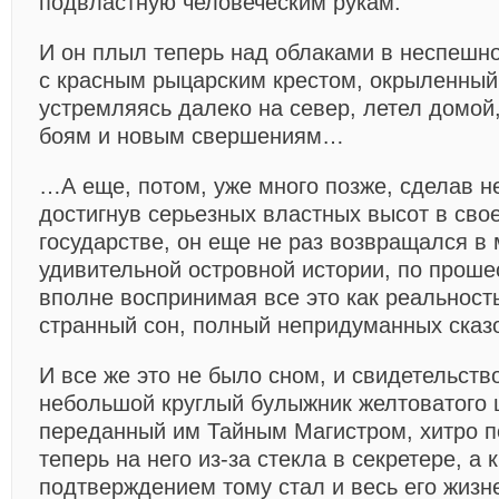
подвластную человеческим рукам.
И он плыл теперь над облаками в неспешн
с красным рыцарским крестом, окрыленный
устремляясь далеко на север, летел домой
боям и новым свершениям…
…А еще, потом, уже много позже, сделав н
достигнув серьезных властных высот в сво
государстве, он еще не раз возвращался в 
удивительной островной истории, по проше
вполне воспринимая все это как реальность
странный сон, полный непридуманных сказ
И все же это не было сном, и свидетельст
небольшой круглый булыжник желтоватого ц
переданный им Тайным Магистром, хитро 
теперь на него из-за стекла в секретере, а 
подтверждением тому стал и весь его жизн