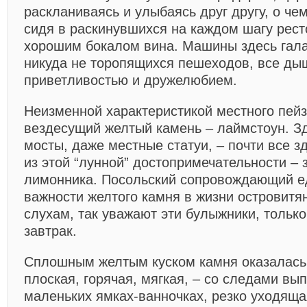
раскланиваясь и улыбаясь друг другу, о че
сидя в раскинувшихся на каждом шагу рест
хорошим бокалом вина. Машины здесь гала
никуда не торопящихся пешеходов, все ды
приветливостью и дружелюбием.
Неизменной характеристикой местного пейз
вездесущий желтый камень – лаймстоун. Зд
мосты, даже местные статуи, – почти все 
из этой “лунной” достопримечательности – 
лимонника. Посольский сопровождающий е
важности желтого камня в жизни островитян
слухам, так уважают эти булыжники, только 
завтрак.
Сплошным желтым куском камня оказалась 
плоская, горячая, мягкая, – со следами вы
маленьких ямках-ванночках, резко уходящ