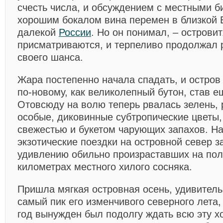
счесть числа, и обсуждением с местными б
хорошим бокалом вина перемен в близкой 
далекой
России
. Но он понимал, – острови
присматриваются, и терпеливо продолжал 
своего шанса.
Жара постепенно начала спадать, и остров
по-новому, как великолепный бутон, став е
Отовсюду на волю теперь рвалась зелень, 
особые, диковинные субтропические цветы,
свежестью и букетом чарующих запахов. Н
экзотические поездки на островной север за
удивлению обильно произраставших на пол
километрах местного хилого сосняка.
Пришла мягкая островная осень, удивител
самый пик его изменчивого северного лета,
год вынужден был подолгу ждать всю эту х