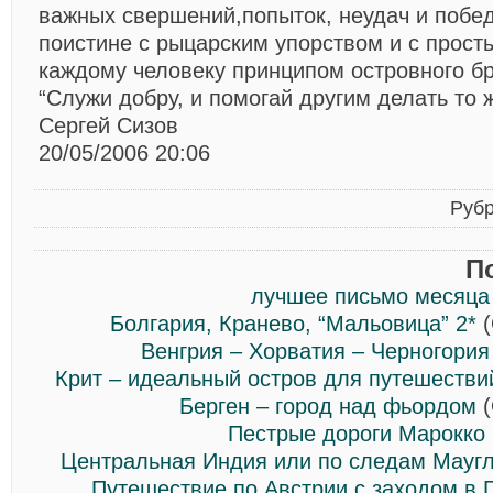
важных свершений,попыток, неудач и побед
поистине с рыцарским упорством и с прост
каждому человеку принципом островного бр
“Служи добру, и помогай другим делать то
Сергей Сизов
20/05/2006 20:06
Руб
П
лучшее письмо месяца
Болгария, Кранево, “Мальовица” 2*
(
Венгрия – Хорватия – Черногория
Крит – идеальный остров для путешестви
Берген – город над фьордом
(
Пестрые дороги Марокко
Центральная Индия или по следам Мауг
Путешествие по Австрии с заходом в