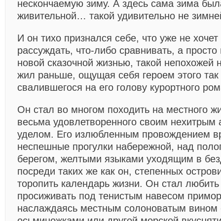
нескончаемую зиму. А здесь сама зима был
живительной… такой удивительно не зимн
И он тихо признался себе, что уже не хочет
рассуждать, что-либо сравнивать, а просто
новой сказочной жизнью, такой непохожей н
жил раньше, ощущая себя героем этого так
свалившегося на его голову курортного ром
Он стал во многом походить на местного жи
весьма удовлетворенного своим нехитрым 
уделом. Его излюбленным провождением в
неспешные прогулки набережной, над поло
берегом, желтыми языками уходящим в без
посреди таких же как он, степенных остров
торопить календарь жизни. Он стал любить
просиживать под тенистым навесом примор
наслаждаясь местным солоноватым вином
осьминожками или другой морской вкусняти