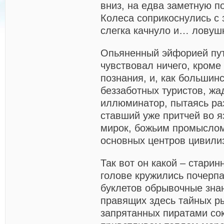
вниз, на едва заметную п
Колеса соприкоснулись с 
слегка качнуло и… ловуш
Опьяненный эйфорией пут
чувствовал ничего, кроме
познания, и, как большин
беззаботных туристов, жа
иллюминатор, пытаясь раз
ставший уже притчей во 
мирок, божьим промыслом
основных центров цивили
Так вот он какой – старин
голове кружились почерпа
буклетов обрывочные зна
правящих здесь тайных ры
запрятанных пиратами со