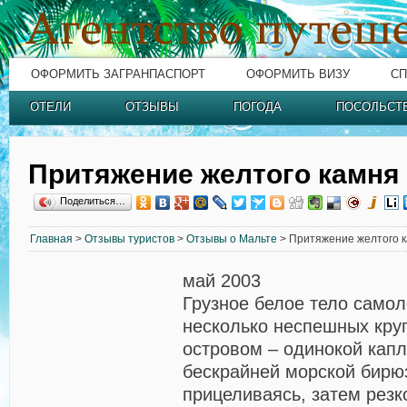
ОФОРМИТЬ ЗАГРАНПАСПОРТ
ОФОРМИТЬ ВИЗУ
СП
ОТЕЛИ
ОТЗЫВЫ
ПОГОДА
ПОСОЛЬСТ
Притяжение желтого камня
Поделиться…
Главная
>
Отзывы туристов
>
Отзывы о Мальте
> Притяжение желтого 
май 2003
Грузное белое тело само
несколько неспешных кру
островом – одинокой кап
бескрайней морской бирюз
прицеливаясь, затем рез