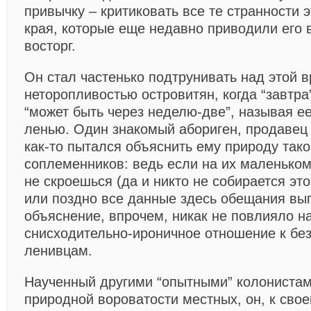
привычку – критиковать все те странности э
края, которые еще недавно приводили его 
восторг.
Он стал частенько подтрунивать над этой 
неторопливостью островитян, когда “завтра
“может быть через неделю-две”, называя е
ленью. Один знакомый абориген, продавец
как-то пытался объяснить ему природу так
соплеменников: ведь если на их маленьком 
не скроешься (да и никто не собирается это
или поздно все данные здесь обещания вы
объяснение, впрочем, никак не повлияло на
снисходительно-ироничное отношение к бе
ленивцам.
Наученный другими “опытными” колонистам
природной вороватости местных, он, к свое