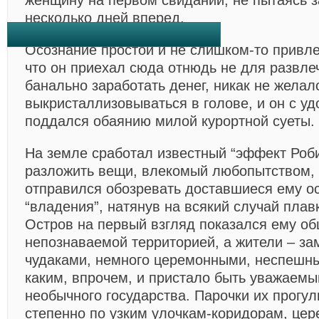
женщину на первом свидании, не пытаясь з
несколько дней вперед.
Осознание простой и не слишком-то привле
что он приехал сюда отнюдь не для развле
банально заработать денег, никак не желал
выкристаллизовываться в голове, и он с у
поддался обаянию милой курортной суеты.
На земле сработал известный “эффект Роби
разложить вещи, влекомый любопытством, 
отправился обозревать доставшиеся ему о
“владения”, натянув на всякий случай плав
Остров на первый взгляд показался ему о
непознаваемой территорией, а жители – з
чудаками, немного церемонными, неспешн
каким, впрочем, и пристало быть уважаем
необычного государства. Парочки их прогу
степенно по узким улочкам-коридорам, це