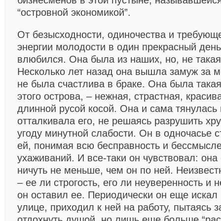
бизнесменов в этой пустыне, называвшейс
“островной экономикой”.
От безысходности, одиночества и требующ
энергии молодости в один прекрасный ден
влюбился. Она была из наших, но, не такая 
Несколько лет назад она вышла замуж за ме
не была счастлива в браке. Она была така
этого острова, – нежная, страстная, красив
длинной русой косой. Она и сама тянулась
отталкивала его, не решаясь разрушить хру
угоду минутной слабости. Он в одночасье 
ей, понимая всю бесправность и бессмысле
ухаживаний. И все-таки он чувствовал: она
ничуть не меньше, чем он по ней. Неизвестн
– ее ли строгость, его ли неуверенность и 
он оставил ее. Периодически он еще искал 
улице, приходил к ней на работу, пытаясь з
отдохнуть душой, но лишь еще больше “рас