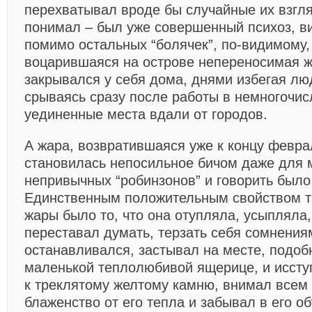
перехватывал вроде бы случайные их взгл
понимал – был уже совершенный психоз, ви
помимо остальных “болячек”, по-видимому,
воцарившаяся на острове непереносимая ж
закрывался у себя дома, днями избегая лю
срываясь сразу после работы в немногочи
уединенные места вдали от городов.
А жара, возвратившаяся уже к концу феврал
становилась непосильное бичом даже для м
непривычных “робинзонов” и говорить было 
Единственным положительным свойством т
жары было то, что она отупляла, усыпляла,
переставал думать, терзать себя сомнения
останавливался, застывал на месте, подоб
маленькой теплолюбивой ящерице, и исст
к треклятому желтому камню, внимал всем
блаженство от его тепла и забывал в его о