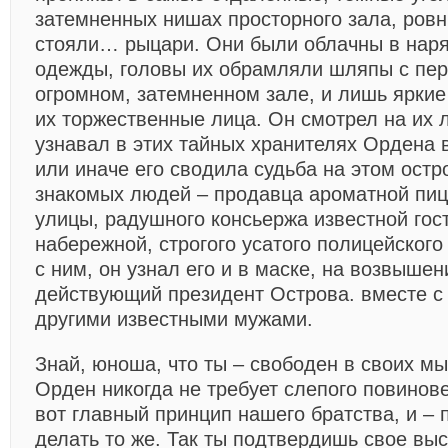
затемненных нишах просторного зала, ров
стояли… рыцари. Они были облачны в нар
одежды, головы их обрамляли шляпы с пер
огромном, затемненном зале, и лишь ярки
их торжественные лица. Он смотрел на их 
узнавал в этих тайных хранителях Ордена в
или иначе его сводила судьба на этом остр
знакомых людей – продавца ароматной пиц
улицы, радушного консьержа известной гос
набережной, строгого усатого полицейского
с ним, он узнал его и в маске, на возвыше
действующий президент Острова. вместе с
другими известными мужами.
Знай, юноша, что ты – свободен в своих мы
Орден никогда не требует слепого повинов
вот главный принцип нашего братства, и – 
делать то же. Так ты подтвердишь свое вы