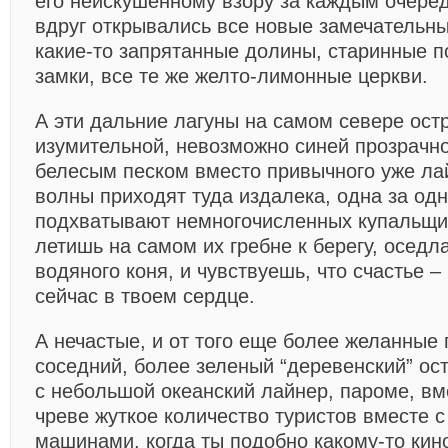
его неискушенному взору за каждым очере
вдруг открывались все новые замечательн
какие-то запрятанные долины, старинные 
замки, все те же желто-лимонные церкви.
А эти дальние лагуны на самом севере остр
изумительной, невозможно синей прозрачн
белесым песком вместо привычного уже л
волны приходят туда издалека, одна за одн
подхватывают немногочисленных купальщик
летишь на самом их гребне к берегу, оседл
водяного коня, и чувствуешь, что счастье – 
сейчас в твоем сердце.
А нечастые, и от того еще более желанные 
соседний, более зеленый “деревенский” ост
с небольшой океанский лайнер, пароме, в
чреве жуткое количество туристов вместе 
машинами, когда ты подобно какому-то ки