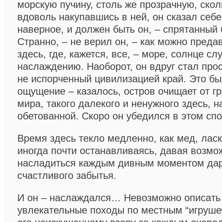
морскую пучину, столь же прозрачную, скол
вдоволь накупавшись в ней, он сказал себе:
наверное, и должен быть он, – спрятанный 
Странно, – не верил он, – как можно пред
здесь, где, кажется, все, – море, солнце с
наслаждению. Наоборот, он вдруг стал про
не испорченный цивилизацией край. Это бы
ощущение – казалось, остров очищает от г
мира, такого далекого и ненужного здесь, н
обетованной. Скоро он убедился в этом спо
Время здесь текло медленно, как мед, ласк
иногда почти останавливаясь, давая возмо
насладиться каждым дивным моментом дар
счастливого забытья.
И он – наслаждался… Невозможно описать
увлекательные походы по местным “игрушеч