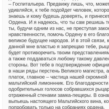
– Госпитальера. Предвижу лишь, что, може
удивляйся, к тебе подойдет человек, котор
знаешь и кому будешь доверять, и принесет
Ордена. И я надеюсь, что ты сам решишь т
ты, будучи одним из нас, не преступая зако
нравственности, помочь Ордену в его благ
великое будущее народов. И в этой связи, 
данной мне властью я запрещаю тебе, рыца
будет противоречить твоим представлениям 
а также поддаваться любому такому давле
стороны. Вот тебе в подтверждение офици
в наши ряды перстень Великого магистра, а
платок, главное – частица нашей скромной
мальтийский лимоннник. Его благодарности
одобрительных голосов собравшихся рыцар
отраженный стенами замка-пещеры. В озна
выпьешь настоящего Мальтийского вина, к
попробовать только на собраниях ордена.