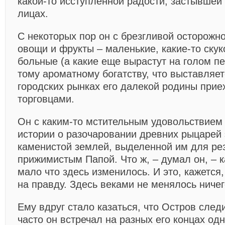
какой-то исступленной радости, застывшей
лицах.
С некоторых пор он с брезгливой осторожн
овощи и фрукты – маленькие, какие-то скук
больные (а какие еще вырастут на голом пе
тому ароматному богатству, что выставляе
городских рынках его далекой родины прие
торговцами.
Он с каким-то мстительным удовольствием
истории о разочаровании древних рыцарей 
каменистой землей, выделенной им для ре
прижимистым Папой. Что ж, – думал он, – к
мало что здесь изменилось. И это, кажется
на правду. Здесь веками не менялось ничег
Ему вдруг стало казаться, что Остров след
часто он встречал на разных его концах одн