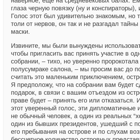
наверное, еще на средневековых балах. Ем
глаза черную повязку (ну и конспираторы),
Голос этот был удивительно знакомым, но т
толи от нервов, он так и не разгадал тайн
маски.
Извините, мы были вынуждены использоват
чтобы пригласить вас принять участие в о
собрании, – тихо, но уверенно пророкотала
полусумраке салона, – мы просим вас до 
считать это маленьким приключением, ост
Я предположу, что на собрании вам будет 
подарок, в связи с вашим отъездом из остр
праве будет – принять его или отказаться. 
этот уверенный голос, эти дипломатичные 
не обычный человек, а один из реальных “х
один из бывших президентов, ушедший с по
его пребывания на острове и по слухам во
бессчетное количество островных представ