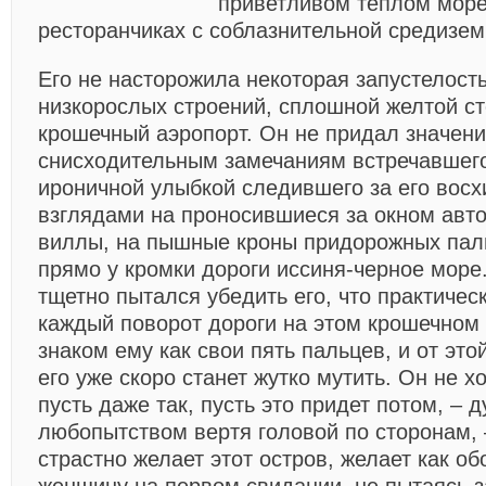
приветливом теплом море
ресторанчиках с соблазнительной средизем
Его не насторожила некоторая запустелост
низкорослых строений, сплошной желтой с
крошечный аэропорт. Он не придал значени
снисходительным замечаниям встречавшего
ироничной улыбкой следившего за его вос
взглядами на проносившиеся за окном ав
виллы, на пышные кроны придорожных пал
прямо у кромки дороги иссиня-черное море
тщетно пытался убедить его, что практичес
каждый поворот дороги на этом крошечном 
знаком ему как свои пять пальцев, и от эт
его уже скоро станет жутко мутить. Он не х
пусть даже так, пусть это придет потом, – д
любопытством вертя головой по сторонам, 
страстно желает этот остров, желает как о