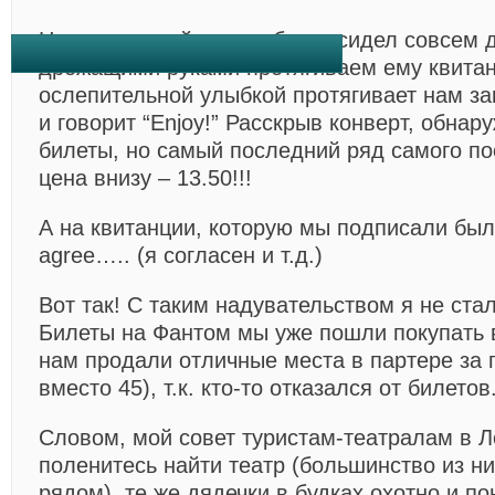
На следующий день в будке сидел совсем 
дрожащими руками протягиваем ему квитан
ослепительной улыбкой протягивает нам за
и говорит “Enjoy!” Расскрыв конверт, обна
билеты, но самый последний ряд самого по
цена внизу – 13.50!!!
А на квитанции, которую мы подписали был
agree….. (я согласен и т.д.)
Вот так! С таким надувательством я не ста
Билеты на Фантом мы уже пошли покупать в
нам продали отличные места в партере за 
вместо 45), т.к. кто-то отказался от билетов
Словом, мой совет туристам-театралам в Л
поленитесь найти театр (большинство из ни
рядом), те же дядечки в будках охотно и п