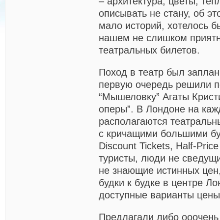
– архитектура, цветы, те
описывать не стану, об э
мало историй, хотелось б
нашем не слишком приятн
театральных билетов.
Поход в театр был заплан
первую очередь решили п
“Мышеловку” Агаты Крист
оперы”. В Лондоне на каж
располагаются театральн
с кричащими большими б
Discount Tickets, Half-Price
туристы, люди не сведущи
не знающие истинных цен,
будки к будке в центре Л
доступные варианты цены 
Предлагали либо ооочень