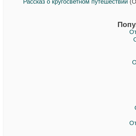
Рассказ о кругосветном путешествии
(О
Попу
О
О
О