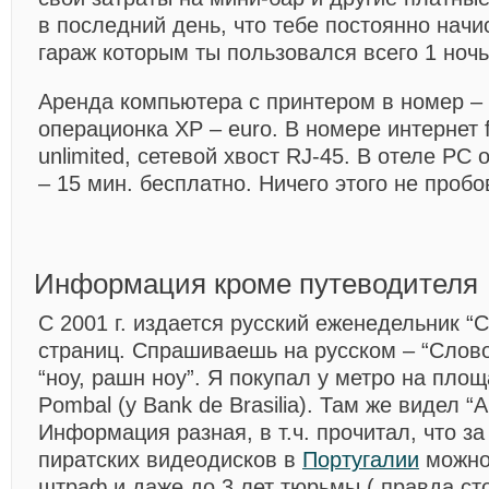
в последний день, что тебе постоянно начи
гараж которым ты пользовался всего 1 ночь
Аренда компьютера с принтером в номер – 2
операционка XP – euro. В номере интернет f
unlimited, сетевой хвост RJ-45. В отеле PC
– 15 мин. бесплатно. Ничего этого не пробо
Информация кроме путеводителя
С 2001 г. издается русский еженедельник “С
страниц. Спрашиваешь на русском – “Слово 
“ноу, рашн ноу”. Я покупал у метро на пло
Pombal (у Bank de Brasilia). Там же видел “
Информация разная, в т.ч. прочитал, что з
пиратских видеодисков в
Португалии
можно
штраф и даже до 3 лет тюрьмы ( правда ст