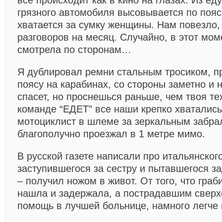
все происходит как в кино на глазах. Из ед
грязного автомобиля высовывается по пояс
хватается за сумку женщины. Нам повезло,
разговоров на месяц. Случайно, в этот мом
смотрела по сторонам…
Я дублировал ремни стальным тросиком, п
поясу на карабинах, со стороны заметно и 
спасет, но проснешься раньше, чем твоя те
команде “ЕДЕТ” все наши крепко хватались
мотоциклист в шлеме за зеркальным забрал
благополучно проезжал в 1 метре мимо.
В русской газете написали про итальянског
заступившегося за сестру и пытавшегося з
– получил ножом в живот. От того, что гра
нашла и задержала, а пострадавшим сверх
помощь в лучшей больнице, намного легче н