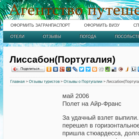
ОФОРМИТЬ ЗАГРАНПАСПОРТ
ОФОРМИТЬ ВИЗУ
СП
ОТЕЛИ
ОТЗЫВЫ
ПОГОДА
ПОСОЛЬСТ
Лиссабон(Португалия)
Поделиться…
Главная
>
Отзывы туристов
>
Отзывы о Португалии
> Лиссабон(Португа
май 2006
Полет на Айр-Франс
За удачный взлет выпили.
перешел в горизонтально
пришла стюардесса, долго