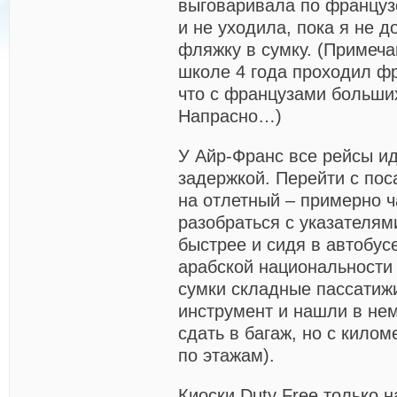
выговаривала по французс
и не уходила, пока я не д
фляжку в сумку. (Примеча
школе 4 года проходил фр
что с французами больших
Напрасно…)
У Айр-Франс все рейсы и
задержкой. Перейти с по
на отлетный – примерно ч
разобраться с указателям
быстрее и сидя в автобус
арабской национальности 
сумки складные пассатиж
инструмент и нашли в не
сдать в багаж, но с кило
по этажам).
Киоски Duty Free только н