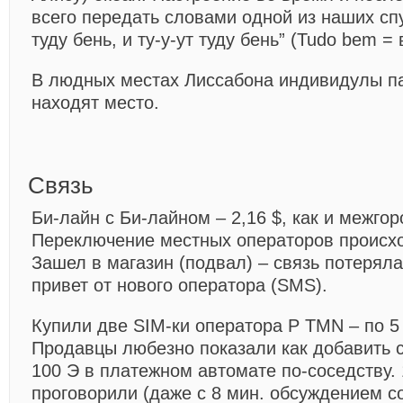
всего передать словами одной из наших спу
туду бень, и ту-у-ут туду бень” (Tudo bem =
В людных местах Лиссабона индивидулы па
находят место.
Связь
Би-лайн с Би-лайном – 2,16 $, как и межгор
Переключение местных операторов происхо
Зашел в магазин (подвал) – связь потерял
привет от нового оператора (SMS).
Купили две SIM-ки оператора P TMN – по 5
Продавцы любезно показали как добавить с 
100 Э в платежном автомате по-соседству. 
проговорили (даже с 8 мин. обсуждением с