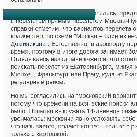
Туроператор, к которому обратились, пред
с перелетом прямым перелетом Москва-Пун
справки отметим, что вариантов перелета 
количество, по схеме “Москва – один из не
Доминикана
“. Естественно, в аэропорту пе
время, поэтому в итоге дорога занимает б
Оглядываясь назад, мне кажется, что стоил
поискать перелет из Екатеринбурга, минуя 
Мюнхен, Франкфурт или Прагу, куда из Ека
регулярные рейсы.
Но мы согласились на “московский вариант”
потому что времени на всяческие поиски ал
было. Попытка выкружить 14-дневное разм
увенчалась: москвичи явно усложнять себе 
что называется, подают котлеты только с р
только с картошкой.