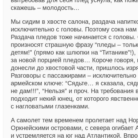
вытребовав для себя плед уснула, как пожа
скажешь – молодость…
Мы сидим в хвосте салона, раздача напитк
исключительно с головы. Поэтому сока нам 
Раздача пледов тоже начинается с головы
произносят страшную фразу “пледы – толь
детям!” (прямо как шлюпки на “Титанике”!),
за новой порцией пледов… Короче говоря,
донесли до хвостовой части, пришлось изр
Разговоры с пассажирами – исключительно
армейском ключе: “Сядьте… я сказала, сядь
не дам!!!”, “Нельзя” и проч. На требования
подходит некий юнец, от которого явственн
с нагловатыми глазенками.
А самолет тем временем пролетает над Нор
Оркнейскими островами, с севера огибает
и устремляется на юг над Атлантикой. Впр