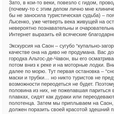
Зато, в кои-то веки, повезло с гидом, про
(почему-то с этим делом лично мне клиниче
бы не заносила туристическая судьба) – по
Лысенко, уже четверть века живущей на ос
невероятно познавательны и очаровательны
Интернет выразить ей всяческие благодарн
Экскурсия на Саон – сугубо “купально-загор
качестве она на диво не продумана. Вас д
городка Альтос-де-Чавон, вы его осматрив
потом вниз к реке и на моторные лодки. Вн
далее по морю. Тут первая остановка – “сн
маски и трубки… но никто туристов не пред
возможности переодеться не будет. Поэтом
половина из них, не пожелавшая париться 
плавках, сидят как дураки или переодеваю
полотенца. Затем мы приплываем на Саон, 
должен поразить своей красотой здешний п