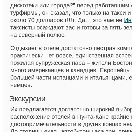
дискотеки или города?” перед работавшим 
турфирмы, он сказал, что только на такси и
около 70 долларов (!!!). Да… это вам не
Ин
таксисты осаждают вас и готовы за пять зе
на северный полюс.
Отдыхает в отеле достаточно пестрая комп
практически нет вовсе, единственная встр
пожилая супружеская пара – жители Бостон
много американцев и канадцев. Европейцы
большей части испанцами и итальянцами, е
немцев.
Экскурсии
Их предлагается достаточно широкий выбор
расположение отелей в Пунта-Кане крайне 
достопримечательности в других концах не
До столицы ехать автобусом часа три, при