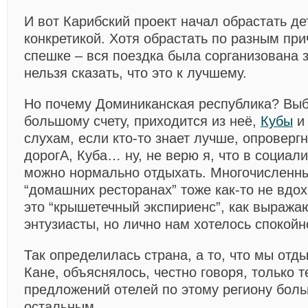
И вот Карибский проект начал обрастать д
конкретикой. Хотя обрастать по разным пр
спешке – вся поездка была сорганизована 
нельзя сказать, что это к лучшему.
Но почему Доминиканская республика? Выб
большому счету, приходится из неё,
Кубы
и
слухам, если кто-то знает лучше, опроверг
дорогА, Куба… ну, не верю я, что в социал
можно нормально отдыхать. Многочисленны
“домашних ресторанах” тоже как-то не вдох
это “крышетечный экспириенс”, как выража
энтузиасты, но лично нам хотелось спокойн
Так определилась страна, а то, что мы отд
Кане, объяснялось, честно говоря, только т
предложений отелей по этому региону боль
остальным.