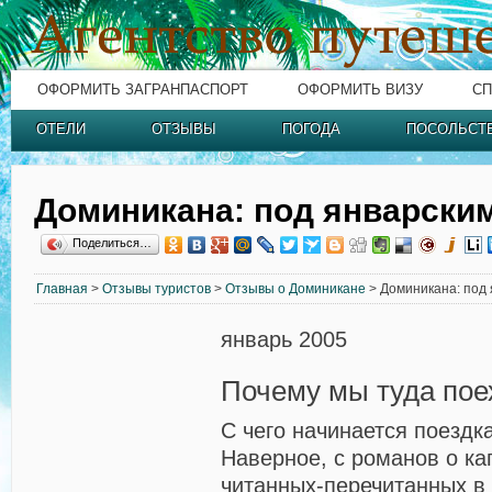
ОФОРМИТЬ ЗАГРАНПАСПОРТ
ОФОРМИТЬ ВИЗУ
СП
ОТЕЛИ
ОТЗЫВЫ
ПОГОДА
ПОСОЛЬСТ
Доминикана: под январски
Поделиться…
Главная
>
Отзывы туристов
>
Отзывы о Доминикане
> Доминикана: под
январь 2005
Почему мы туда пое
С чего начинается поездк
Наверное, с романов о ка
читанных-перечитанных в 