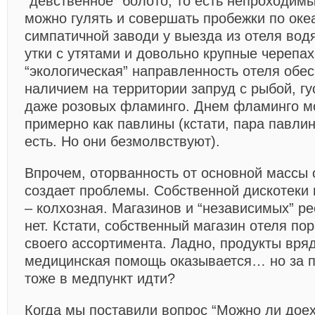
“девственное” болото, то есть непроходимы
можно гулять и совершать пробежки по океа
симпатичной заводи у выезда из отеля вод
утки с утятами и довольно крупные черепахи
“экологическая” направленность отеля обе
наличием на территории запруд с рыбой, гус
даже розовых фламинго. Днем фламинго мо
примерно как павлины (кстати, пара павлин
есть. Но они безмолвствуют).
Впрочем, оторванность от основной массы
создает проблемы. Собственной дискотеки 
– колхозная. Магазинов и “независимых” ре
нет. Кстати, собственный магазин отеля по
своего ассортимента. Ладно, продукты вр
медицинская помощь оказывается… но за 
тоже в медпункт идти?
Когда мы поставили вопрос “Можно ли дое