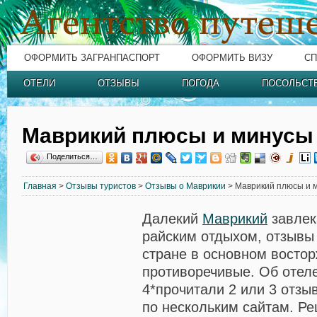
ОФОРМИТЬ ЗАГРАНПАСПОРТ
ОФОРМИТЬ ВИЗУ
СП
ОТЕЛИ
ОТЗЫВЫ
ПОГОДА
ПОСОЛЬСТ
Маврикий плюсы и минусы
Поделиться…
Главная
>
Отзывы туристов
>
Отзывы о Маврикии
> Маврикий плюсы и 
Далекий
Маврикий
завлек
райским отдыхом, отзывы
стране в основном востор
противоречивые. Об отел
4*прочитали 2 или 3 отзыв
по нескольким сайтам. Ре