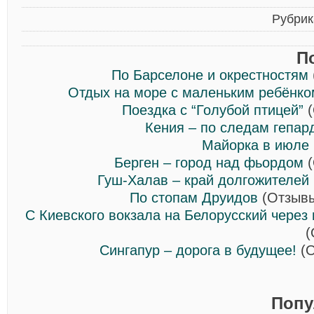
Рубрик
П
По Барселоне и окрестностям
Отдых на море с маленьким ребёнко
Поездка с “Голубой птицей”
(
Кения – по следам гепар
Майорка в июле
Берген – город над фьордом
(
Гуш-Халав – край долгожителей
По стопам Друидов
(Отзывы
С Киевского вокзала на Белорусский через
(
Сингапур – дорога в будущее!
(О
Попу