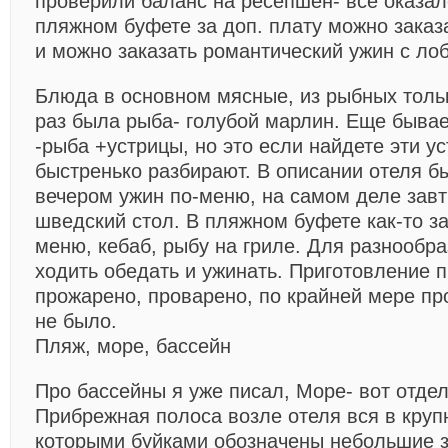
проверили баланс на ресепшен- все оказал
пляжном буфете за доп. плату можно заказ
и можно заказать романтический ужин с ло
Блюда в основном мясные, из рыбных тольк
раз была рыба- голубой марлин. Еще бывае
-рыба +устрицы, но это если найдете эти ус
быстренько разбирают. В описании отеля бы
вечером ужин по-меню, на самом деле завтр
шведский стол. В пляжном буфете как-то з
меню, кебаб, рыбу на гриле. Для разнообра
ходить обедать и ужинать. Приготовление 
прожарено, проварено, по крайней мере пр
не было.
Пляж, море, бассейн
Про бассейны я уже писал, Море- вот отде
Прибрежная полоса возле отеля вся в круп
которыми буйками обозначены небольшие з